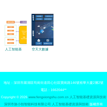
ARM體系
大戰看人工
人工智能賦
礎資源與技
架構與人工
智能的未來
能智能工
術 專家警
智能基礎資
基礎資源與
廠，從基礎
示垃圾科學
源技術概述
技術
資源與技術
研究問題日
切入智慧供
益加劇
應鏈升級
人工智能基
空天大數據
礎資源與技
智能處理產
術 構建智
品線創新升
能未來的基
級，賦能新
石
型基礎測繪
地址：深圳市羅湖區筍崗街道田心社區寶崗路146號裕華大廈2層2號
體系構建
電話：1662044**
Copyright © 2026
www.fengxiongshu.com.cn
人工智能基礎資源與技術
深圳市旅小拍智能科技有限公司
人工智能基礎資源與技術
版權所有