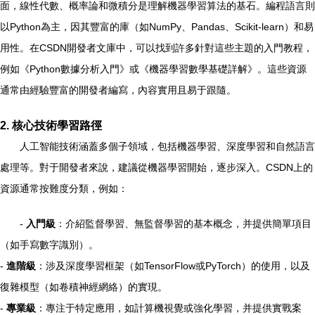
面，線性代數、概率論和微積分是理解機器學習算法的基石。編程語言則
以Python為主，因其豐富的庫（如NumPy、Pandas、Scikit-learn）和易
用性。在CSDN開發者文庫中，可以找到許多針對這些主題的入門教程，
例如《Python數據分析入門》或《機器學習數學基礎詳解》。這些資源
通常由經驗豐富的開發者編寫，內容實用且易于跟隨。
2. 核心技術學習路徑
人工智能技術涵蓋多個子領域，包括機器學習、深度學習和自然語言
處理等。對于開發者來說，建議從機器學習開始，逐步深入。CSDN上的
資源通常按難度分類，例如：
-
入門級
：介紹監督學習、無監督學習的基本概念，并提供簡單項目
（如手寫數字識別）。
-
進階級
：涉及深度學習框架（如TensorFlow或PyTorch）的使用，以及
復雜模型（如卷積神經網絡）的實現。
-
專業級
：專注于特定應用，如計算機視覺或強化學習，并提供實戰案