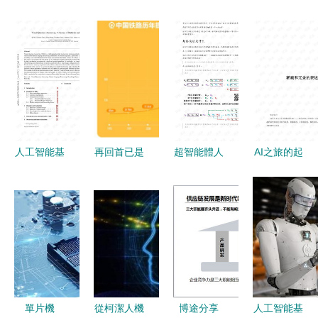
人工智能基
再回首已是
超智能體人
AI之旅的起
礎資源與技
七百年 中
工智能入門
點 從CSDN
術
國憑什么回
基礎資源與
開發者文庫
歸世界中心
技術指南
獲取的人工
——人工智
智能基礎資
能基礎資源
源與技術
與技術
單片機
從柯潔人機
博途分享
人工智能基